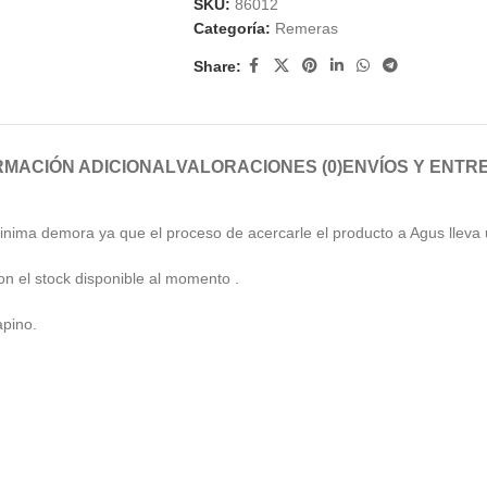
SKU:
86012
Categoría:
Remeras
Share:
RMACIÓN ADICIONAL
VALORACIONES (0)
ENVÍOS Y ENTR
inima demora ya que el proceso de acercarle el producto a Agus lleva 
n el stock disponible al momento .
apino.