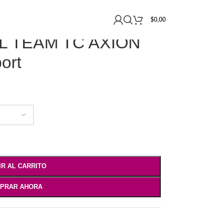
 TEAM TC AXION WHITE energy Sport
$
0,00
L TEAM TC AXION
ort
IR AL CARRITO
PRAR AHORA