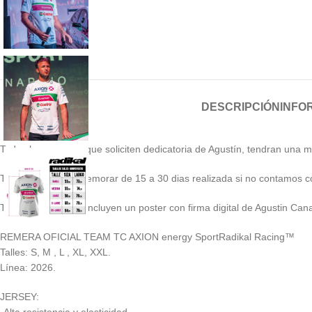
DESCRIPCIÓN
INFO
Todas las compras que soliciten dedicatoria de Agustín, tendran una m
Tu compra puede demorar de 15 a 30 dias realizada si no contamos co
Todas las compras incluyen un poster con firma digital de Agustin Can
REMERA OFICIAL TEAM TC AXION energy SportRadikal Racing™
Talles: S, M , L , XL, XXL.
Línea: 2026.
JERSEY: