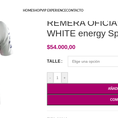
Inicio
/
CASUAL
/
Remeras
/
REMERA OFICIAL
HOME
SHOP
VIP EXPERIENCE
CONTACTO
REMERA OFICIA
WHITE energy Sp
$
54.000,00
TALLE
-
+
AÑAD
COM