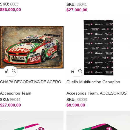
SKU:
6063
SKU:
86041
$
86.000,00
$
27.000,00
CHAPA DECORATIVA DE ACERO
Cuello Multifuncion Canapino
MOD5 20cm x 28cm
Accesorios Team
,
ACCESORIOS
Accesorios Team
SKU:
86003
SKU:
86044
$
8.900,00
$
27.000,00