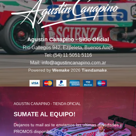
Agustin Canapino - Sitio Oficial
Rio Gallegos 942, Ezpeleta, Buenos Aires
Tel: (54) 11 5051 5116
Mail: info@agustincanapino.com.ar
Powered by
Wemake
2026
Tiendamake
.
AGUSTIN CANAPINO - TIENDA OFICIAL
SUMATE AL EQUIPO!
Dejanos tu mail asi te enviamos las ultimas novedades y
PROMOS disponibles!