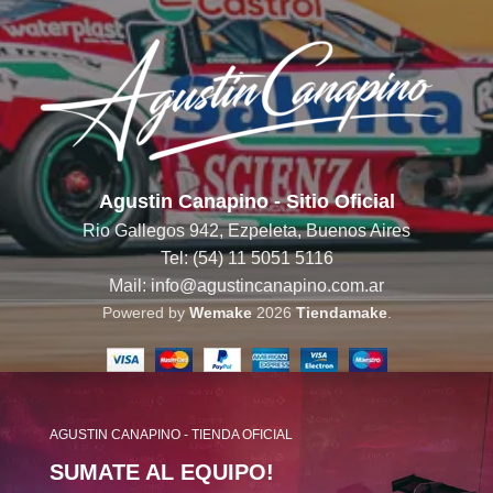
Agustin Canapino - Sitio Oficial
Rio Gallegos 942, Ezpeleta, Buenos Aires
Tel: (54) 11 5051 5116
Mail: info@agustincanapino.com.ar
Powered by
Wemake
2026
Tiendamake
.
AGUSTIN CANAPINO - TIENDA OFICIAL
SUMATE AL EQUIPO!