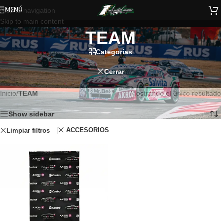
Skip to navigation
MENÚ
Skip to main content
TEAM
Categorías
Cerrar
Inicio
/
TEAM
Mostrando el único resultado
Show sidebar
ACCESORIOS
Limpiar filtros